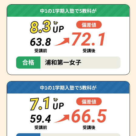
中1の1学期入塾で5教科が
8.3
8.3
偏差値
UP
72.1
63.8
受講前
受講後
合格
浦和第一女子
中1の1学期入塾で5教科が
7.1
7.1
偏差値
UP
66.5
59.4
受講前
受講後