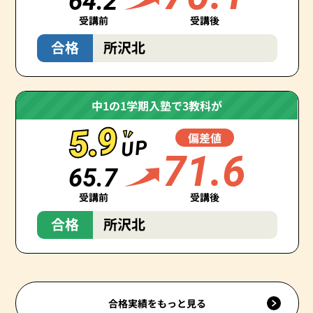
64.2
受講前
受講後
合格
所沢北
中1の1学期入塾で3教科が
5.9
5.9
偏差値
UP
71.6
65.7
受講前
受講後
合格
所沢北
合格実績をもっと見る