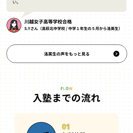
い。
川越女子高等学校合格
S.Yさん（高萩北中学校 / 中学１年生の５月から洛英生）
洛英生の声をもっと見る
F
L
O
W
入塾までの流れ
01
01