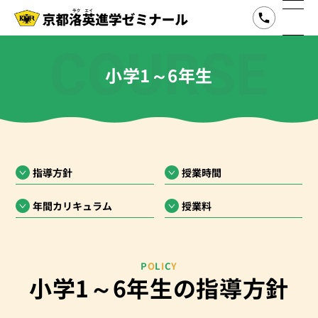
COURSE
小学1～6年生
指導方針
授業時間
年間カリキュラム
授業料
P
O
L
I
C
Y
小学1～6年生の指導方針