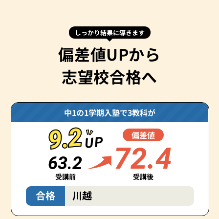
しっかり結果に導きます
偏差値UPから
志望校合格へ
中1の1学期入塾で3教科が
9.2
9.2
偏差値
UP
72.4
63.2
受講前
受講後
合格
川越