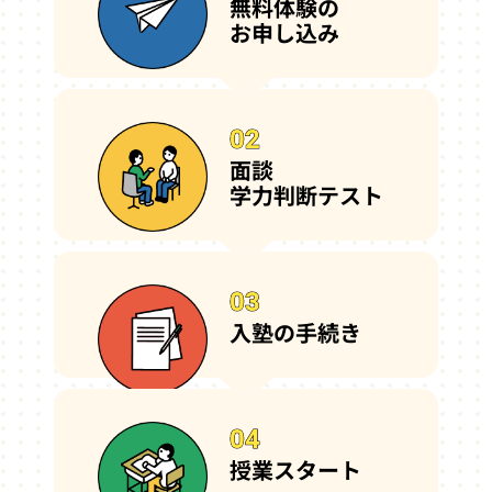
無料体験の
お申し込み
02
02
面談
学力判断テスト
03
03
入塾の手続き
04
04
授業スタート