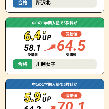
合格
所沢北
中1の1学期入塾で5教科が
6.4
6.4
偏差値
UP
64.5
58.1
受講前
受講後
合格
川越女子
中1の1学期入塾で5教科が
5.9
5.9
偏差値
UP
70.1